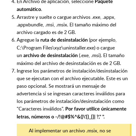
En Archivo de aplicación, seleccione
Paquete
.
automático
Arrastre y suelte o cargue archivos .exe, .appx,
.appxbundle, .msi, .msix. El tamaño máximo del
archivo cargado es de 2 GB.
Agregue la
(por ejemplo,
ruta de desinstalación
C:\Program Files\xyz\uninstaller.exe) o cargue
un
(.exe, .msi). El tamaño
archivo de desinstalación
máximo del archivo de desinstalación es de 2 GB.
Ingrese los parámetros de instalación/desinstalación
que se ejecutan con el archivo ejecutable. Este es un
paso opcional. Se mostrará un mensaje de
advertencia si se ingresan caracteres inválidos para
los parámetros de instalación/desinstalación como
"Caracteres inválidos".
Por favor u
tilice únicamente
letras, números o -/!@#$%^&()\'{}_[]| ?," ".
Al implementar un archivo .msix, no se